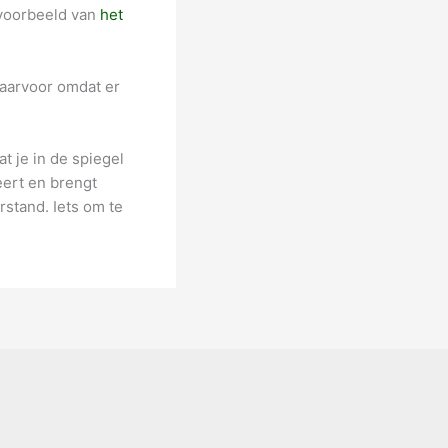
 voorbeeld van
het
daarvoor omdat er
t je in de spiegel
reert en brengt
stand. Iets om te