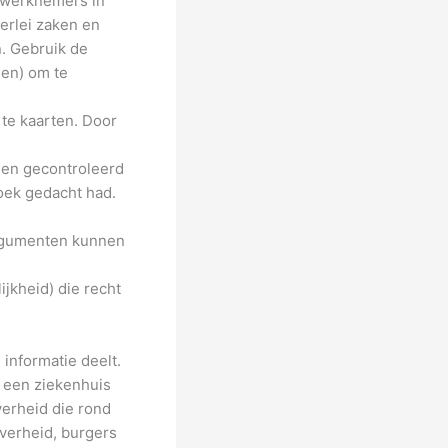
n werknemers in
erlei zaken en
. Gebruik de
gen) om te
 te kaarten. Door
en gecontroleerd
oek gedacht had.
argumenten kunnen
jkheid) die recht
informatie deelt.
n een ziekenhuis
verheid die rond
verheid, burgers