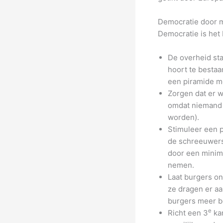
Democratie door m
Democratie is het 
De overheid sta
hoort te bestaa
een piramide m
Zorgen dat er w
omdat niemand 
worden).
Stimuleer een p
de schreeuwers
door een minim
nemen.
Laat burgers on
ze dragen er aa
burgers meer b
e
Richt een 3
kam