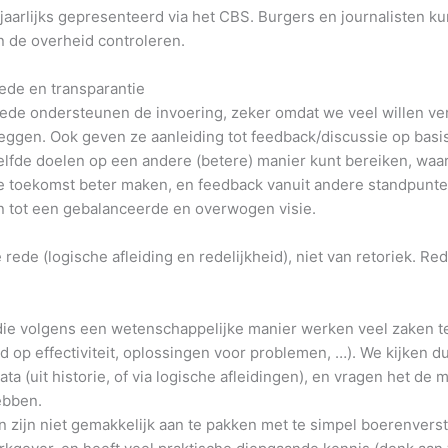
 jaarlijks gepresenteerd via het CBS. Burgers en journalisten 
n de overheid controleren.
ede en transparantie
rede ondersteunen de invoering, zeker omdat we veel willen v
leggen. Ook geven ze aanleiding tot feedback/discussie op basis
zelfde doelen op een andere (betere) manier kunt bereiken, waa
e toekomst beter maken, en feedback vanuit andere standpunte
 tot een gebalanceerde en overwogen visie.
 rede (logische afleiding en redelijkheid), niet van retoriek. R
ie volgens een wetenschappelijke manier werken veel zaken te
d op effectiviteit, oplossingen voor problemen, …). We kijken d
ta (uit historie, of via logische afleidingen), en vragen het de 
ebben.
zijn niet gemakkelijk aan te pakken met te simpel boerenvers