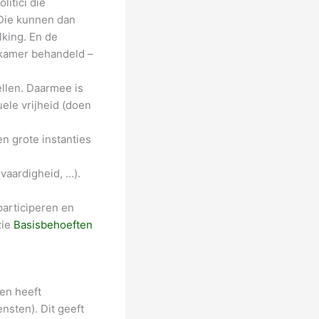
itici die
Die kunnen dan
king. En de
 kamer behandeld –
llen. Daarmee is
uele vrijheid (doen
n grote instanties
nvaardigheid, …).
participeren en
zie
Basisbehoeften
en heeft
nsten). Dit geeft