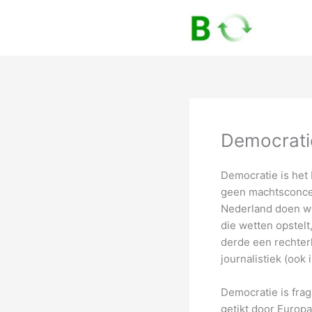
Skip
to
content
Democrati
Democratie is het
geen machtsconcent
Nederland doen we
die wetten opstelt
derde een rechterl
journalistiek (ook
Democratie is frag
getikt door Europa