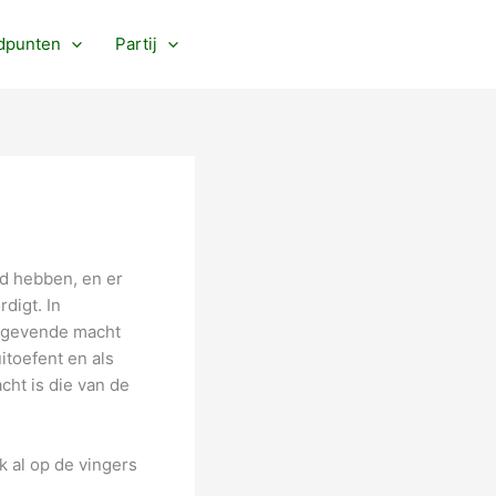
dpunten
Partij
ed hebben, en er
digt. In
etgevende macht
itoefent en als
cht is die van de
k al op de vingers