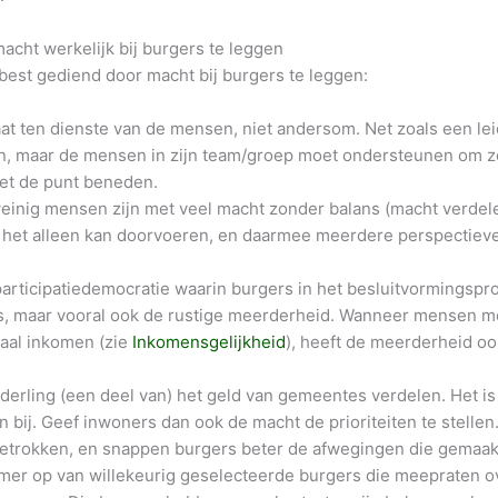
acht werkelijk bij burgers te leggen
best gediend door macht bij burgers te leggen:
at ten dienste van de mensen, niet andersom. Net zoals een le
n, maar de mensen in zijn team/groep moet ondersteunen om ze
et de punt beneden.
einig mensen zijn met veel macht zonder balans (macht verdel
het alleen kan doorvoeren, en daarmee meerdere perspecti
articipatiedemocratie waarin burgers in het besluitvormingspr
, maar vooral ook de rustige meerderheid. Wanneer mensen me
aal inkomen (zie
Inkomensgelijkheid
), heeft de meerderheid ook
derling (een deel van) het geld van gemeentes verdelen. Het i
n bij. Geef inwoners dan ook de macht de prioriteiten te stelle
etrokken, en snappen burgers beter de afwegingen die gemaa
er op van willekeurig geselecteerde burgers die meepraten ov