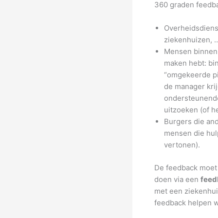
360 graden feedbac
Overheidsdiens
ziekenhuizen, …
Mensen binnen 
maken hebt: bin
“omgekeerde pi
de manager krij
ondersteunende
uitzoeken (of h
Burgers die and
mensen die hulp
vertonen).
De feedback moet l
doen via een
feed
met een ziekenhui
feedback helpen w