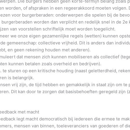
werpen. Die burgers hebben geen korte-termijn belang zoals pol
n worden, of afspraken in een regeerakkoord moeten volgen. 
ezen voor burgerberaden: onderwerpen die spelen bij de bevol
 burgerberaden worden dan verplicht en redelijk snel in de 2e
ijzen van voorstellen schriftelijk moet worden toegelicht.
nneer we onze eigen gezamenlijke regels (wetten) kunnen opste
r de gemeenschap: collectieve vrijheid. Dit is anders dan individ
hebt, en geen rekening houden met anderen).
muleert dat mensen zich kunnen mobiliseren als collectief (tege
ten kunnen betalen zoals overheid en bedrijven).
a. te sturen op een kritische houding (naast geletterdheid, reke
en is belangrijk.
en vrij zijn, de tijd hebben en gemakkelijk in staat zijn om te 
eren. Dit kan door te zorgen dat basisbehoeften geregeld zijn (
feedback met macht
edback legt macht democratisch bij iedereen die ermee te mak
emers, mensen van binnen, toeleveranciers van goederen of die