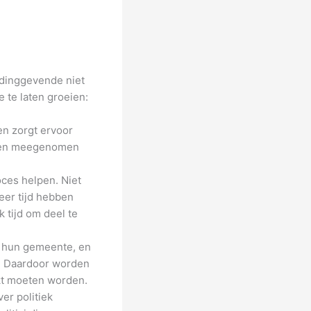
idinggevende niet
 te laten groeien:
en zorgt ervoor
even meegenomen
oces helpen. Niet
er tijd hebben
 tijd om deel te
s hun gemeente, en
n. Daardoor worden
kt moeten worden.
er politiek