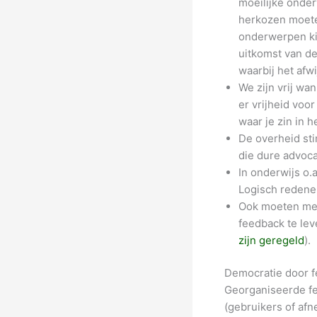
moeilijke onder
herkozen moete
onderwerpen ki
uitkomst van de
waarbij het afw
We zijn vrij wa
er vrijheid voo
waar je zin in 
De overheid sti
die dure advoca
In onderwijs o.
Logisch redener
Ook moeten mens
feedback te lev
zijn geregeld
).
Democratie door 
Georganiseerde fe
(gebruikers of afn