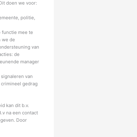
Dit doen we voor:
meente, politie,
 functie mee te
n we de
ondersteuning van
acties: de
steunende manager
 signaleren van
 crimineel gedrag
d kan dit b.v.
B.v na een contact
 geven. Door