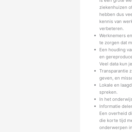
is een grote we
ziekenhuizen of
hebben dus veel
kennis van wer
verbeteren.
Werknemers en v
te zorgen dat m
Een houding va
en gereproduce
Veel data kun j
Transparantie 
geven, en miss
Lokale en laagd
spreken.
In het onderwij
Informatie dele
Een overheid di
die korte tijd 
onderwerpen inf