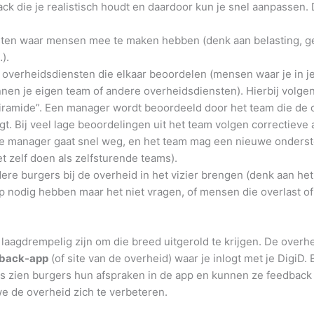
k die je realistisch houdt en daardoor kun je snel aanpassen. 
ten waar mensen mee te maken hebben (denk aan belasting, ge
).
overheidsdiensten die elkaar beoordelen (mensen waar je in je
nen je eigen team of andere overheidsdiensten). Hierbij volge
ramide”. Een manager wordt beoordeeld door het team die de 
gt. Bij veel lage beoordelingen uit het team volgen correctieve 
 manager gaat snel weg, en het team mag een nieuwe onder
et zelf doen als zelfsturende teams).
ere burgers bij de overheid in het vizier brengen (denk aan het
 nodig hebben maar het niet vragen, of mensen die overlast of
aagdrempelig zijn om die breed uitgerold te krijgen. De overhei
back-app
(of site van de overheid) waar je inlogt met je DigiD. 
s zien burgers hun afspraken in de app en kunnen ze feedback
e de overheid zich te verbeteren.