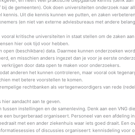
rkgever, en heeft veel praktische diepgaande kennis (denk aa
 bij de gemeenten). Ook doen universiteiten onderzoek naar all
 kennis. Uit die kennis kunnen we putten, en zaken verbeteren
knemers (en niet van externe adviesbureaus met andere belan
ooral kritische universiteiten in staat stellen om de zaken aan
ensen hier ook tijd voor hebben.
n open (beschikbare) data. Daarmee kunnen onderzoeken word
erd, en misschien anders ingezet dan je voor je eerste onderz
e verkrijgen door data open te maken voor onderzoekers.
zodat anderen het kunnen controleren, maar vooral ook tegen
chien met betere voorstellen te komen.
rempelige rechtbanken als vertegenwoordigers van rede (redeli
s hier aandacht aan te geven.
n tussen instellingen en de samenleving. Denk aan een VNG die 
e een burgerberaad organiseert. Personeel van een afdeling i
meedraait met een ander ziekenhuis waar iets goed draait. Een o
ormatiesessies of discussies organiseert: kennisdeling voor o