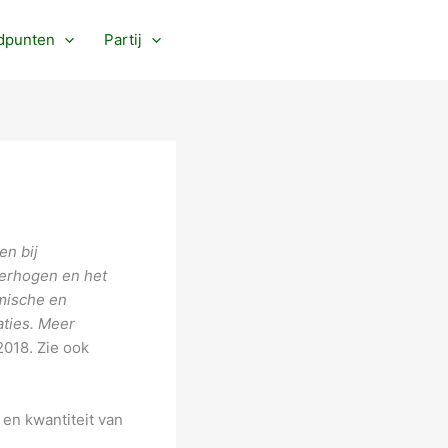
dpunten
Partij
en bij
verhogen en het
omische en
aties. Meer
 2018. Zie ook
 en kwantiteit van