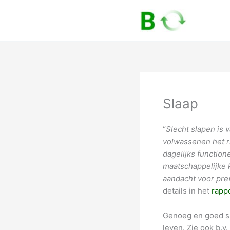
Skip
to
content
Slaap
“
Slecht slapen is v
volwassenen het ri
dagelijks functio
maatschappelijke 
aandacht voor pre
details in het
rapp
Genoeg en goed sla
leven. Zie ook b.v