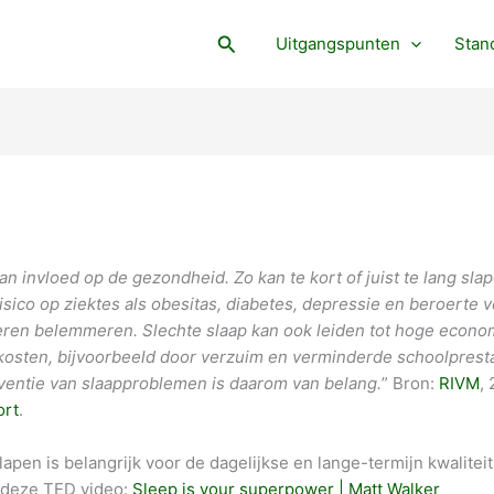
Search
Uitgangspunten
Stan
an invloed op de gezondheid. Zo kan te kort of juist te lang slap
sico op ziektes als obesitas, diabetes, depressie en beroerte 
neren belemmeren. Slechte slaap kan ook leiden tot hoge econ
kosten, bijvoorbeeld door verzuim en verminderde schoolprest
ventie van slaapproblemen is daarom van belang.
” Bron:
RIVM
,
ort
.
pen is belangrijk voor de dagelijkse en lange-termijn kwaliteit
. deze TED video:
Sleep is your superpower | Matt Walker