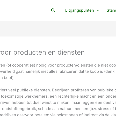
Search
Uitgangspunten
Stan
voor producten en diensten
en (of coöperaties) nodig voor producten/diensten die niet doo
overheid gaat namelijk niet alles fabriceren dat te koop is (denk
en boot).
iert veel publieke diensten. Bedrijven profiteren van publieke
n toekomstige werknemers, een rechterlijke macht en een ond
drijven hebben tot doel winst te maken, maar leggen een deel va
rondstoffengebruik, schade aan natuur, mensen (b.v. stress of b
bedrijven daarvoor betalen: via belastingen of indirect via de kla