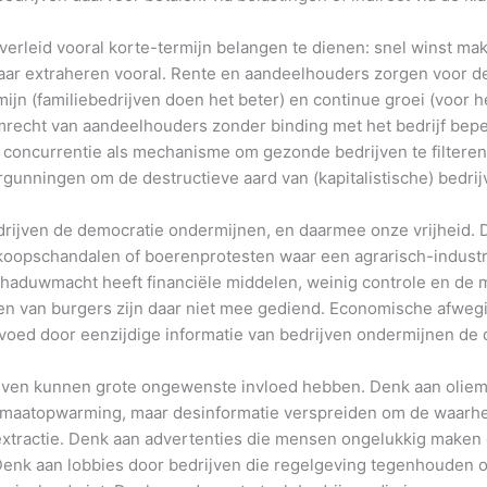
verleid vooral korte-termijn belangen te dienen: snel winst m
maar extraheren vooral. Rente en aandeelhouders zorgen voor 
mijn (familiebedrijven doen het beter) en continue groei (voor 
emrecht van aandeelhouders zonder binding met het bedrijf bep
e concurrentie als mechanisme om gezonde bedrijven te filteren
gunningen om de destructieve aard van (kapitalistische) bedrij
rijven de democratie ondermijnen, en daarmee onze vrijheid. 
koopschandalen of boerenprotesten waar een agrarisch-indust
chaduwmacht heeft financiële middelen, weinig controle en de mo
n van burgers zijn daar niet mee gediend. Economische afweg
oed door eenzijdige informatie van bedrijven ondermijnen de 
ijven kunnen grote ongewenste invloed hebben. Denk aan oliem
limaatopwarming, maar desinformatie verspreiden om de waarhe
extractie. Denk aan advertenties die mensen ongelukkig maken 
enk aan lobbies door bedrijven die regelgeving tegenhouden o