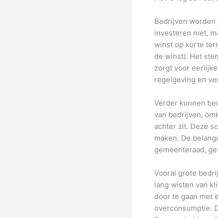
Bedrijven worden 
investeren niet, 
winst op korte ter
de winst). Het st
zorgt voor eerlijk
regelgeving en ver
Verder kunnen bed
van bedrijven, om
achter zit. Deze s
maken. De belange
gemeenteraad, gev
Vooral grote bedr
lang wisten van k
door te gaan met 
overconsumptie. D