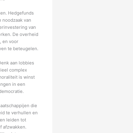
aken. Hedgefunds
de noodzaak van
herinvestering van
erken. De overheid
, en voor
ven te beteugelen.
Denk aan lobbies
rieel complex
raliteit is winst
ingen in een
democratie.
aatschappijen die
id te verhullen en
en leiden tot
f afzwakken.