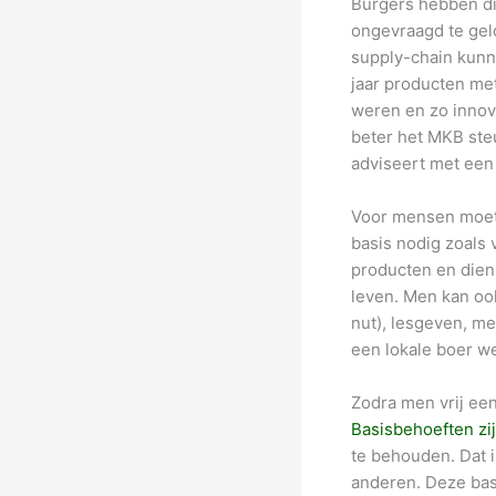
Burgers hebben die
ongevraagd te gel
supply-chain kunne
jaar producten met
weren en zo innov
beter het MKB ste
adviseert met een
Voor mensen moet 
basis nodig zoals 
producten en dien
leven. Men kan oo
nut), lesgeven, m
een lokale boer w
Zodra men vrij een
Basisbehoeften zi
te behouden. Dat 
anderen. Deze basi