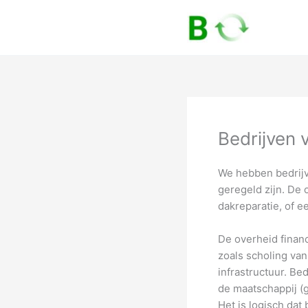
Skip
to
content
Bedrijven 
We hebben bedrijv
geregeld zijn. De 
dakreparatie, of e
De overheid financ
zoals scholing va
infrastructuur. Be
de maatschappij (g
Het is logisch dat 