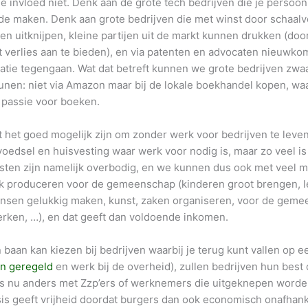
 invloed niet. Denk aan de grote tech bedrijven die je persoonl
de maken. Denk aan grote bedrijven die met winst door schaalv
n uitknijpen, kleine partijen uit de markt kunnen drukken (door
 verlies aan te bieden), en via patenten en advocaten nieuwko
atie tegengaan. Wat dat betreft kunnen we grote bedrijven zwa
unen: niet via Amazon maar bij de lokale boekhandel kopen, waa
 passie voor boeken.
het goed mogelijk zijn om zonder werk voor bedrijven te lev
voedsel en huisvesting waar werk voor nodig is, maar zo veel is 
sten zijn namelijk overbodig, en we kunnen dus ook met veel 
k produceren voor de gemeenschap (kinderen groot brengen, le
ensen gelukkig maken, kunst, zaken organiseren, voor de gemee
erken, …), en dat geeft dan voldoende inkomen.
 baan kan kiezen bij bedrijven waarbij je terug kunt vallen op ee
jn geregeld
en werk bij de overheid), zullen bedrijven hun bes
is nu anders met Zzp’ers of werknemers die uitgeknepen worden
s geeft vrijheid doordat burgers dan ook economisch onafhanke