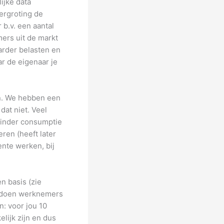
ijke data
ergroting de
 b.v. een aantal
mers uit de markt
arder belasten en
r de eigenaar je
en. We hebben een
dat niet. Veel
minder consumptie
ren (heeft later
nte werken, bij
n basis (zie
t doen werknemers
: voor jou 10
lijk zijn en dus