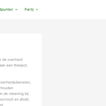
dpunten
Partij
r de overheid
 aan een theepot,
 overheidsdiensten,
erhouden
n de rekening bij
urnout) en afval).
nt.